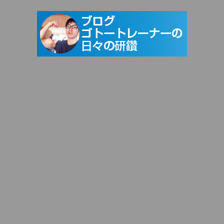
〒171-0052